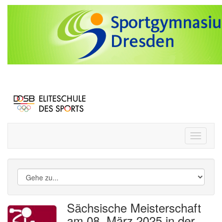
Toggle
navigati
Sächsische Meisterschaft
am 08. März 2025 in der