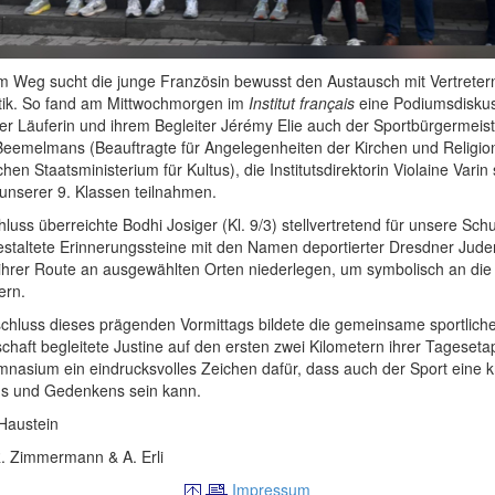
m Weg sucht die junge Französin bewusst den Austausch mit Vertretern 
itik. So fand am Mittwochmorgen im
Institut français
eine Podiumsdiskuss
r Läuferin und ihrem Begleiter Jérémy Elie auch der Sportbürgermeis
Beemelmans (Beauftragte für Angelegenheiten der Kirchen und Religi
hen Staatsministerium für Kultus), die Institutsdirektorin Violaine Vari
unserer 9. Klassen teilnahmen.
luss überreichte Bodhi Josiger (Kl. 9/3) stellvertretend für unsere Sch
estaltete Erinnerungssteine mit den Namen deportierter Dresdner Juden
ihrer Route an ausgewählten Orten niederlegen, um symbolisch an die
ern.
chluss dieses prägenden Vormittags bildete die gemeinsame sportlich
chaft begleitete Justine auf den ersten zwei Kilometern ihrer Tageseta
nasium ein eindrucksvolles Zeichen dafür, dass auch der Sport eine kr
ns und Gedenkens sein kann.
 Haustein
R. Zimmermann & A. Erli
Impressum