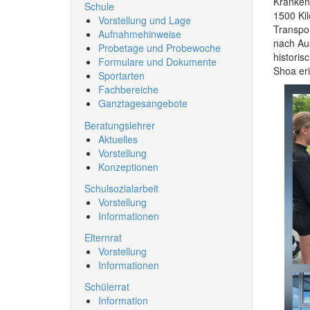
Kranken
Schule
1500 Ki
Vorstellung und Lage
Transpor
Aufnahmehinweise
nach Au
Probetage und Probewoche
historis
Formulare und Dokumente
Shoa eri
Sportarten
Fachbereiche
Ganztagesangebote
Beratungslehrer
Aktuelles
Vorstellung
Konzeptionen
Schulsozialarbeit
Vorstellung
Informationen
Elternrat
Vorstellung
Informationen
Schülerrat
Information