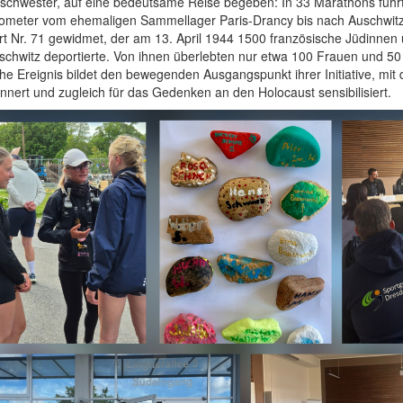
schwester, auf eine bedeutsame Reise begeben: In 33 Marathons führt
lometer vom ehemaligen Sammellager Paris-Drancy bis nach Auschwitz.
t Nr. 71 gewidmet, der am 13. April 1944 1500 französische Jüdinne
schwitz deportierte. Von ihnen überlebten nur etwa 100 Frauen und 5
che Ereignis bildet den bewegenden Ausgangspunkt ihrer Initiative, mit 
nnert und zugleich für das Gedenken an den Holocaust sensibilisiert.