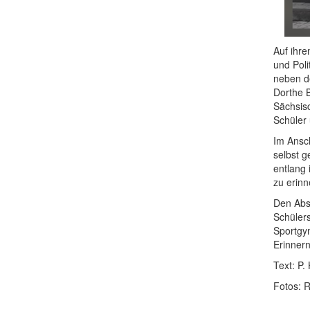
Auf ihre
und Pol
neben de
Dorthe 
Sächsisc
Schüler 
Im Ansch
selbst g
entlang 
zu erinn
Den Abs
Schülers
Sportgym
Erinner
Text: P.
Fotos: 