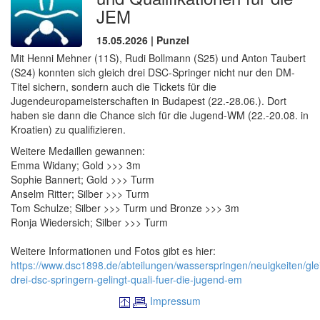
JEM
15.05.2026 | Punzel
Mit Henni Mehner (11S), Rudi Bollmann (S25) und Anton Taubert
(S24) konnten sich gleich drei DSC-Springer nicht nur den DM-
Titel sichern, sondern auch die Tickets für die
Jugendeuropameisterschaften in Budapest (22.-28.06.). Dort
haben sie dann die Chance sich für die Jugend-WM (22.-20.08. in
Kroatien) zu qualifizieren.
Weitere Medaillen gewannen:
Emma Widany; Gold >>> 3m
Sophie Bannert; Gold >>> Turm
Anselm Ritter; Silber >>> Turm
Tom Schulze; Silber >>> Turm und Bronze >>> 3m
Ronja Wiedersich; Silber >>> Turm
Weitere Informationen und Fotos gibt es hier:
https://www.dsc1898.de/abteilungen/wasserspringen/neuigkeiten/gle
drei-dsc-springern-gelingt-quali-fuer-die-jugend-em
Impressum