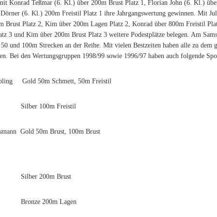
it Konrad Teßmar (6. Kl.) über 200m Brust Platz 1, Florian John (6. Kl.) üb
örner (6. Kl.) 200m Freistil Platz 1 ihre Jahrgangswertung gewinnen. Mit Jul
m Brust Platz 2, Kim über 200m Lagen Platz 2, Konrad über 800m Freistil Plat
atz 3 und Kim über 200m Brust Platz 3 weitere Podestplätze belegen. Am Sam
 50 und 100m Strecken an der Reihe. Mit vielen Bestzeiten haben alle zu dem 
gen. Bei den Wertungsgruppen 1998/99 sowie 1996/97 haben auch folgende Spo
bling
Gold 50m Schmett, 50m Freistil
Silber 100m Freistil
ssmann
Gold 50m Brust, 100m Brust
Silber 200m Brust
Bronze 200m Lagen