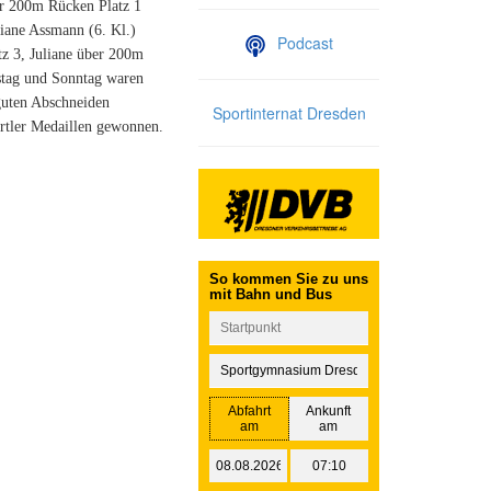
er 200m Rücken Platz 1
iane Assmann (6. Kl.)
Podcast
z 3, Juliane über 200m
stag und Sonntag waren
guten Abschneiden
Sportinternat Dresden
rtler Medaillen gewonnen.