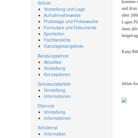
konnten m
Schule
Vorstellung und Lage
und Kim D
Aufnahmehinweise
über 200
Probetage und Probewoche
Lagen Pl
Formulare und Dokumente
dann alle
Sportarten
beigetra
Fachbereiche
Ganztagesangebote
Katja Rü
Beratungslehrer
Aktuelles
Vorstellung
Konzeptionen
Schulsozialarbeit
Julian A
Vorstellung
Informationen
Elternrat
Vorstellung
Informationen
Schülerrat
Information