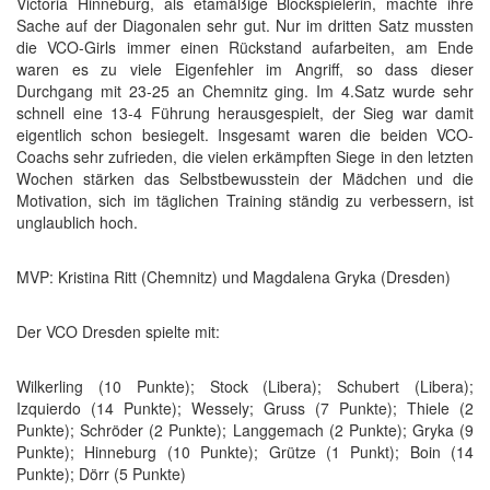
Victoria Hinneburg, als etamäßige Blockspielerin, machte ihre
Sache auf der Diagonalen sehr gut. Nur im dritten Satz mussten
die VCO-Girls immer einen Rückstand aufarbeiten, am Ende
waren es zu viele Eigenfehler im Angriff, so dass dieser
Durchgang mit 23-25 an Chemnitz ging. Im 4.Satz wurde sehr
schnell eine 13-4 Führung herausgespielt, der Sieg war damit
eigentlich schon besiegelt. Insgesamt waren die beiden VCO-
Coachs sehr zufrieden, die vielen erkämpften Siege in den letzten
Wochen stärken das Selbstbewusstein der Mädchen und die
Motivation, sich im täglichen Training ständig zu verbessern, ist
unglaublich hoch.
MVP: Kristina Ritt (Chemnitz) und Magdalena Gryka (Dresden)
Der VCO Dresden spielte mit:
Wilkerling (10 Punkte); Stock (Libera); Schubert (Libera);
Izquierdo (14 Punkte); Wessely; Gruss (7 Punkte); Thiele (2
Punkte); Schröder (2 Punkte); Langgemach (2 Punkte); Gryka (9
Punkte); Hinneburg (10 Punkte); Grütze (1 Punkt); Boin (14
Punkte); Dörr (5 Punkte)