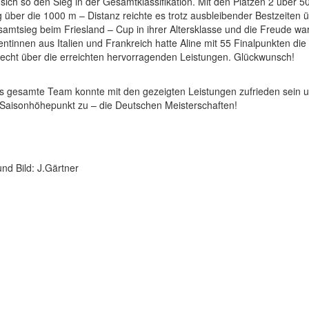
 sich so den Sieg in der Gesamtklassifikation. Mit den Plätzen 2 über 
 über die 1000 m – Distanz reichte es trotz ausbleibender Bestzeiten ü
mtsieg beim Friesland – Cup in ihrer Altersklasse und die Freude war 
ntinnen aus Italien und Frankreich hatte Aline mit 55 Finalpunkten die
recht über die erreichten hervorragenden Leistungen. Glückwunsch!
 gesamte Team konnte mit den gezeigten Leistungen zufrieden sein un
 Saisonhöhepunkt zu – die Deutschen Meisterschaften!
und Bild: J.Gärtner