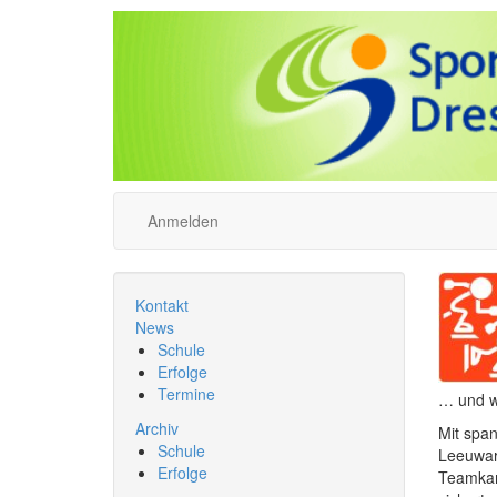
Anmelden
Kontakt
News
Schule
Erfolge
Termine
… und wi
Archiv
Mit spa
Schule
Leeuward
Erfolge
Teamkam