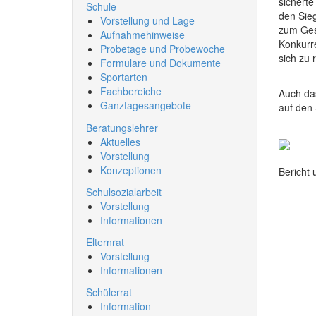
sicherte
Schule
den Sieg
Vorstellung und Lage
zum Gesa
Aufnahmehinweise
Konkurre
Probetage und Probewoche
sich zu 
Formulare und Dokumente
Sportarten
Fachbereiche
Auch das
Ganztagesangebote
auf den
Beratungslehrer
Aktuelles
Vorstellung
Konzeptionen
Bericht 
Schulsozialarbeit
Vorstellung
Informationen
Elternrat
Vorstellung
Informationen
Schülerrat
Information