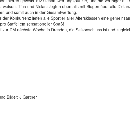
ominieren (jeweils 102 Gesamtwertungspunkte) und die Verfolger mit 
erweisen. Tina und Niclas siegten ebenfalls mit Siegen über alle Dista
ien und somit auch in der Gesamtwertung.
der Konkurrenz liefen alle Sportler aller Altersklassen eine gemeinsame
pro Staffel ein sensationeller Spaß!
f zur DM nächste Woche in Dresden, die Saisonschluss ist und zuglei
und Bilder: J.Gärtner