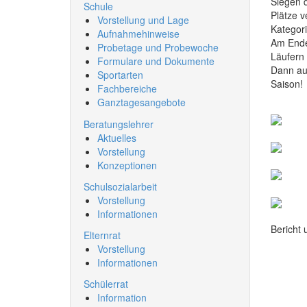
Siegen d
Schule
Plätze v
Vorstellung und Lage
Kategor
Aufnahmehinweise
Am Ende 
Probetage und Probewoche
Läufern 
Formulare und Dokumente
Dann au
Sportarten
Saison!
Fachbereiche
Ganztagesangebote
Beratungslehrer
Aktuelles
Vorstellung
Konzeptionen
Schulsozialarbeit
Vorstellung
Informationen
Bericht 
Elternrat
Vorstellung
Informationen
Schülerrat
Information