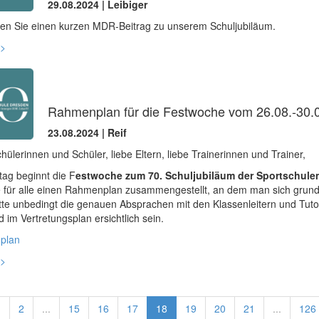
29.08.2024 | Leibiger
en Sie einen kurzen MDR-Beitrag zu unserem Schuljubiläum.
>
Rahmenplan für die Festwoche vom 26.08.-30.
23.08.2024 | Reif
hülerinnen und Schüler, liebe Eltern, liebe Trainerinnen und Trainer,
ag beginnt die F
estwoche zum 70. Schuljubiläum der Sportschule
 für alle einen Rahmenplan zusammengestellt, an dem man sich grunds
tte unbedingt die genauen Absprachen mit den Klassenleitern und Tuto
rd im Vertretungsplan ersichtlich sein.
plan
>
1
2
...
15
16
17
18
19
20
21
...
126